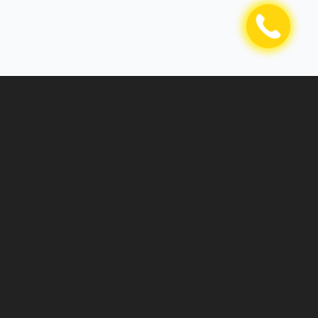
дрес
шкент, Чиланзарский район, 2-мавзе, дом
, квартира 26