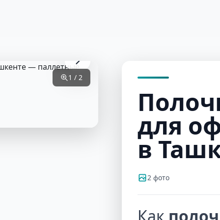
Главная
Товары
Галерея
Туры
О н
1 / 2
Полоч
для оф
в Таш
2 фото
Как
полоч