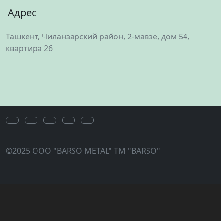
Адрес
Ташкент, Чиланзарский район, 2-мавзе, дом 54,
квартира 26
©2025 OOO "BARSO METAL" ТМ "BARSO"