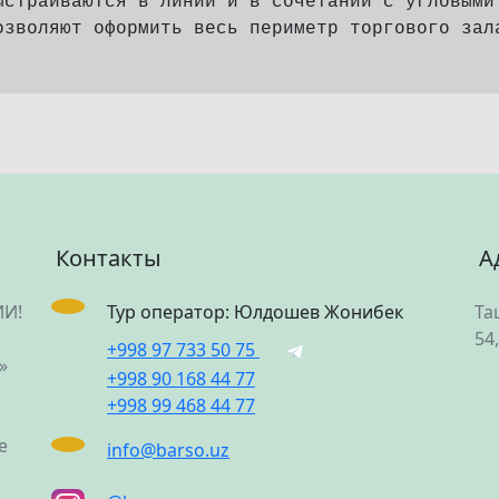
ыстраиваются в линии и в сочетании с угловыми
озволяют оформить весь периметр торгового зал
Контакты
А
ИИ!
Тур оператор: Юлдошев Жонибек
Та
54
+998 97 733 50 75
»
+998 90 168 44 77
+998 99 468 44 77
е
info@barso.uz