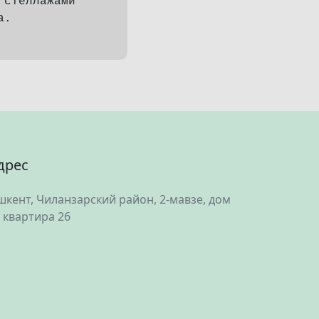
 стеллажами
а.
дрес
шкент, Чиланзарский район, 2-мавзе, дом
, квартира 26