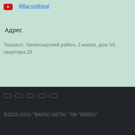
@BarsoMetal
Адрес
Ташкент, Чиланзарский район, 2-мавзе, дом 54,
квартира 26
©2025 OOO "BARSO METAL" ТМ "BARSO"