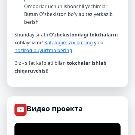
Omborlar uchun ishonchli yechimlar
Butun O'zbekiston bo'ylab tez yetkazib
berish
Shunday sifatli
O'zbekistondagi tokchalarni
xohlaysizmi?
Katalogimizni ko'ring
yoki
hoziroq buyurtma bering
!
Biz - sifat kafolati bilan
tokchalar ishlab
chiqaruvchisi
!
Видео проекта