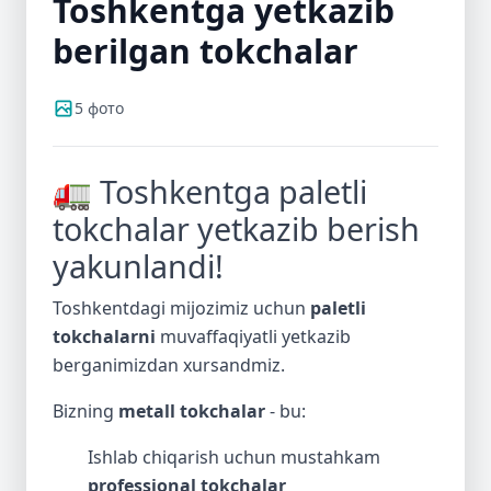
Toshkentga yetkazib
berilgan tokchalar
5 фото
🚛 Toshkentga paletli
tokchalar yetkazib berish
yakunlandi!
Toshkentdagi mijozimiz uchun
paletli
tokchalarni
muvaffaqiyatli yetkazib
berganimizdan xursandmiz.
Bizning
metall tokchalar
- bu:
Ishlab chiqarish uchun mustahkam
professional tokchalar