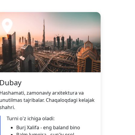
Dubay
Hashamati, zamonaviy arxitektura va
unutilmas tajribalar. Chaqaloqdagi kelajak
shahri.
Turni o'z ichiga oladi:
Burj Xalifa - eng baland bino
Palm Jumeira - sun'iy orol