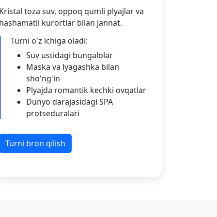
Kristal toza suv, oppoq qumli plyajlar va
hashamatli kurortlar bilan jannat.
Turni o'z ichiga oladi:
Suv ustidagi bungalolar
Maska va lyagashka bilan
sho'ng'in
Plyajda romantik kechki ovqatlar
Dunyo darajasidagi SPA
protseduralari
Turni bron qilish