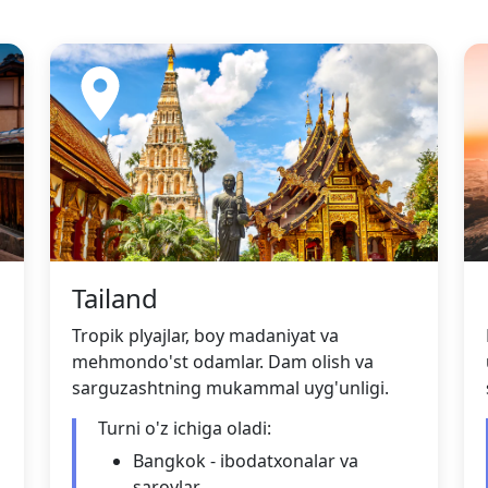
Tailand
Tropik plyajlar, boy madaniyat va
a
mehmondo'st odamlar. Dam olish va
sarguzashtning mukammal uyg'unligi.
Turni o'z ichiga oladi:
Bangkok - ibodatxonalar va
saroylar