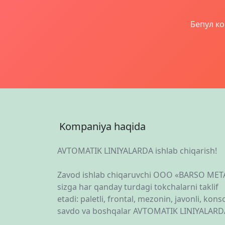
Бепул ко
Kompaniya haqida
AVTOMATIK LINIYALARDA ishlab chiqarish!
Zavod ishlab chiqaruvchi OOO «BARSO MET
sizga har qanday turdagi tokchalarni taklif
etadi: paletli, frontal, mezonin, javonli, konsol
savdo va boshqalar AVTOMATIK LINIYALARD