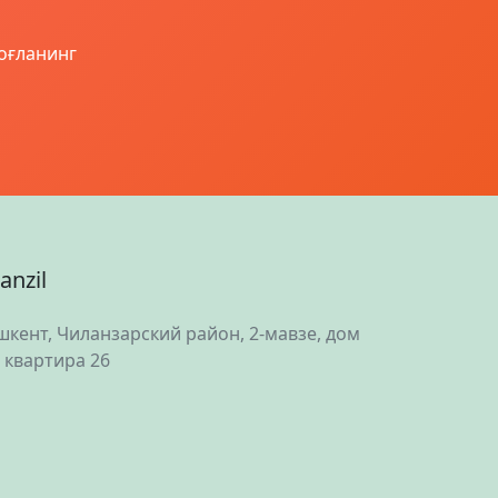
боғланинг
anzil
шкент, Чиланзарский район, 2-мавзе, дом
, квартира 26