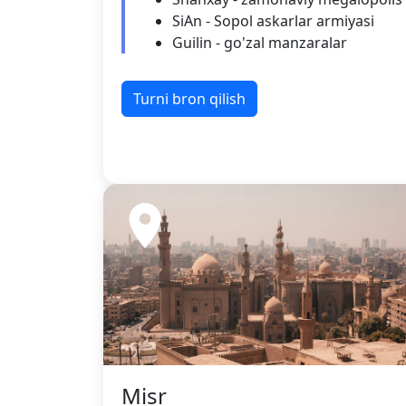
SiAn - Sopol askarlar armiyasi
Guilin - go'zal manzaralar
Turni bron qilish
Misr