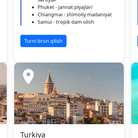
Phuket - jannat plyajlari
Chiangmai - shimoliy madaniyat
Samui - tropik dam olish
Turni bron qilish
Turkiya