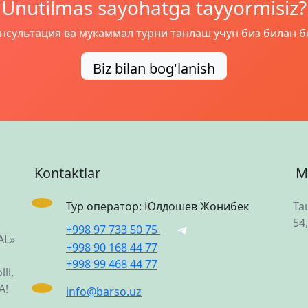
Unutilmas sayohatga tayyormisiz?
нсультация ва мукаммал турни танлаш учун биз билан 
Biz bilan bog'lanish
Kontaktlar
M
Тур оператор: Юлдошев Жонибек
Та
54
+998 97 733 50 75
AL»
+998 90 168 44 77
+998 99 468 44 77
li,
A!
info@barso.uz