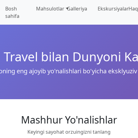
Bosh
Mahsulotlar
Galleriya
Ekskursiyalar
Haq
sahifa
 Travel bilan Dunyoni K
ning eng ajoyib yo'nalishlari bo'yicha eksklyuziv 
Mashhur Yo'nalishlar
Keyingi sayohat orzuingizni tanlang