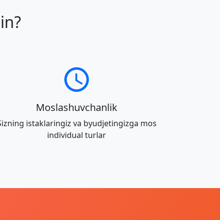
in?
Moslashuvchanlik
Sizning istaklaringiz va byudjetingizga mos
individual turlar