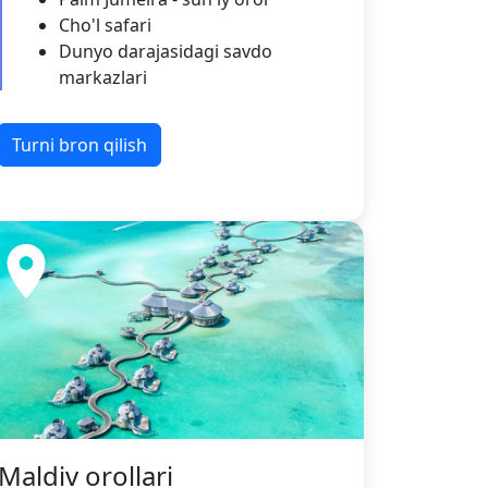
Cho'l safari
Dunyo darajasidagi savdo
markazlari
Turni bron qilish
Maldiv orollari