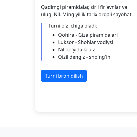
Qadimgi piramidalar, sirli fir'avnlar va
ulug' Nil. Ming yillik tarix orqali sayohat.
Turni o'z ichiga oladi:
Qohira - Giza piramidalari
Luksor - Shohlar vodiysi
Nil bo'yida kruiz
Qizil dengiz - sho'ng'in
Turni bron qilish