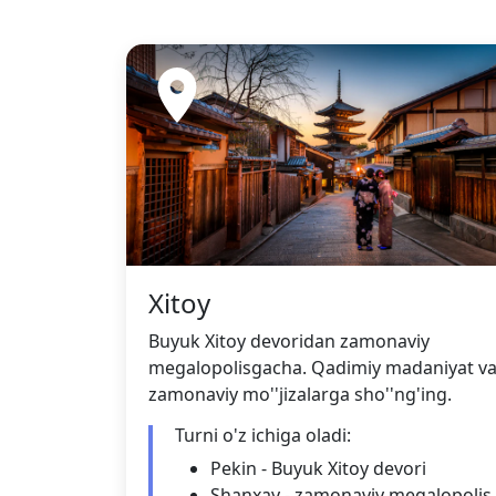
Xitoy
Buyuk Xitoy devoridan zamonaviy
megalopolisgacha. Qadimiy madaniyat v
zamonaviy mo''jizalarga sho''ng'ing.
Turni o'z ichiga oladi:
Pekin - Buyuk Xitoy devori
Shanxay - zamonaviy megalopolis