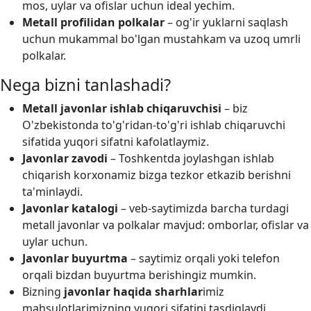
mos, uylar va ofislar uchun ideal yechim.
Metall profilidan polkalar
– og'ir yuklarni saqlash
uchun mukammal bo'lgan mustahkam va uzoq umrli
polkalar.
Nega bizni tanlashadi?
Metall javonlar ishlab chiqaruvchisi
– biz
O'zbekistonda to'g'ridan-to'g'ri ishlab chiqaruvchi
sifatida yuqori sifatni kafolatlaymiz.
Javonlar zavodi
– Toshkentda joylashgan ishlab
chiqarish korxonamiz bizga tezkor etkazib berishni
ta'minlaydi.
Javonlar katalogi
– veb-saytimizda barcha turdagi
metall javonlar va polkalar mavjud: omborlar, ofislar va
uylar uchun.
Javonlar buyurtma
– saytimiz orqali yoki telefon
orqali bizdan buyurtma berishingiz mumkin.
Bizning
javonlar haqida sharhlar
imiz
mahsulotlarimizning yuqori sifatini tasdiqlaydi.