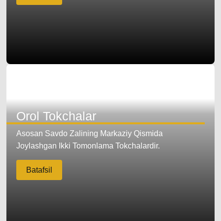
Orol Tokchalar
Asosan Savdo Zalining Markaziy Qismida
Joylashgan Ikki Tomonlama Tokchalardir.
Batafsil