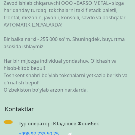
Zavod ishlab chiqaruvchi OOO «BARSO METAL» sizga
har qanday turdagi tokchalarni taklif etadi: paletli,
frontal, mezonin, javonli, konsolli, savdo va boshqalar
AVTOMATIK LINIYALARDA!
Bir balka narxi - 255 000 so'm. Shuningdek, buyurtma
asosida ishlaymiz!
Har bir mijozga individual yondashuv. O'lchash va
hisob-kitob bepul!
Toshkent shahri bo'ylab tokchalarni yetkazib berish va
o'rnatish bepul!
O'zbekiston bo'ylab arzon narxlarda.
Kontaktlar
Тур оператор: Юлдошев Жонибек
+998 97 733 50 75