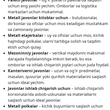
Paletli javonlar
– og'ir yuklarni paletlarda saqlash
uchun eng yaxshi yechim. Omborlar va logistika
markazlari uchun mukammal.
Metall javonlar kitoblar uchun
– kutubxonalar,
do'konlar va ofislar uchun mos keladigan mustahkam
va zamonaviy javonlar.
Metall etajerkalar
– uy va ofislar uchun mos, kichik
hajmdagi polkalar, ularni tartibga solish va taqdim
etish uchun qulay.
Mezoninniy javonlar
– vertikal maydonni maksimal
darajada foydalanishga imkon beradi, bu esa
omborlar va ishlab chiqarish joylari uchun juda foydali.
Kanteriverni javonlar
– uzun va og'ir predmetlar,
masalan, quvurlar yoki qurilish materiallarini saqlash
uchun ideal yechim.
Javonlar ishlab chiqarish uchun
– ishlab chiqarish
korxonalarida asbob-uskunalar va materiallarni
saqlash uchun ideal javonlar.
Metall polkalar
– kichik buyumlarni saqlash uchun