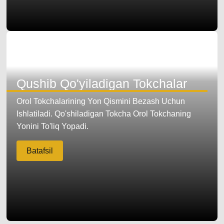
Qushib Qo'yiladigan Tokchalar
Orol Tokchalarining Yon Qismini Bezash Uchun
Ishlatiladi. Qo'shiladigan Tokcha Orol Tokchaning
Yonini To'liq Yopadi.
Batafsil