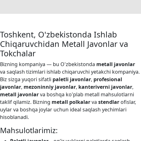
Toshkent, O'zbekistonda Ishlab
Chiqaruvchidan Metall Javonlar va
Tokchalar
Bizning kompaniya — bu O'zbekistonda
metall javonlar
va saqlash tizimlari ishlab chiqaruvchi yetakchi kompaniya.
Biz sizga yuqori sifatli
paletli javonlar
,
profesional
javonlar
,
mezoninniy javonlar
,
kanteriverni javonlar
,
metall javonlar
va boshqa ko'plab metall mahsulotlarni
taklif qilamiz. Bizning
metall polkalar
va
stendlar
ofislar,
uylar va boshqa joylar uchun ideal saqlash yechimlari
hisoblanadi.
Mahsulotlarimiz: