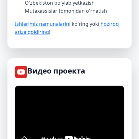
O'zbekiston bo'ylab yetkazish
Mutaxassislar tomonidan o'rnatish
Ishlarimiz namunalarini
ko'ring yoki
hoziroq
ariza qoldiring
!
Видео проекта