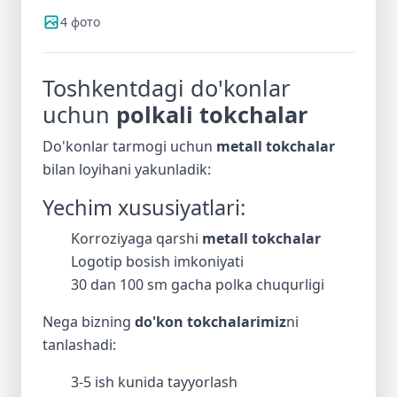
4 фото
Toshkentdagi do'konlar
uchun
polkali tokchalar
Do'konlar tarmogi uchun
metall tokchalar
bilan loyihani yakunladik:
Yechim xususiyatlari:
Korroziyaga qarshi
metall tokchalar
Logotip bosish imkoniyati
30 dan 100 sm gacha polka chuqurligi
Nega bizning
do'kon tokchalarimiz
ni
tanlashadi:
3-5 ish kunida tayyorlash