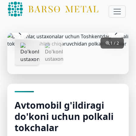
1 / 2
Avtomobil g'ildiragi
do'koni uchun polkali
tokchalar