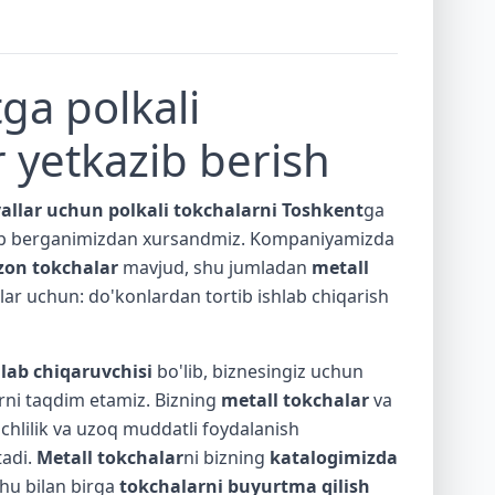
ga polkali
r yetkazib berish
allar uchun polkali tokchalarni
Toshkent
ga
zib berganimizdan xursandmiz. Kompaniyamizda
zon tokchalar
mavjud, shu jumladan
metall
jlar uchun: do'konlardan tortib ishlab chiqarish
lab chiqaruvchisi
bo'lib, biznesingiz uchun
rni taqdim etamiz. Bizning
metall tokchalar
va
chlilik va uzoq muddatli foydalanish
tadi.
Metall tokchalar
ni bizning
katalogimizda
hu bilan birga
tokchalarni buyurtma qilish