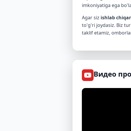
imkoniyatiga ega bo'la
Agar siz
ishlab chiqa
to'g'ri joydasiz. Biz tu
taklif etamiz, omborl
Видео пр