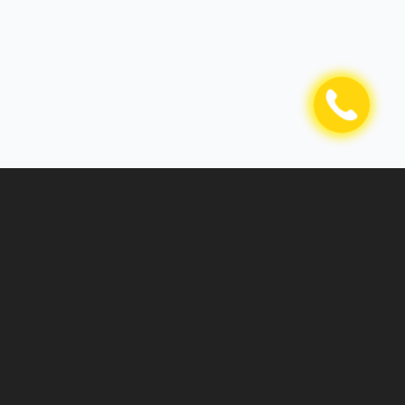
anzil
шкент, Чиланзарский район, 2-мавзе, дом
, квартира 26