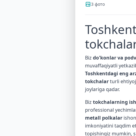
3 фото
Toshkent
tokchala
Biz
do'konlar va podv
muvaffaqiyatli yetka
Toshkentdagi eng ar
tokchalar
turli ehtiyo
joylariga qadar.
Biz
tokchalarning ish
professional yechimla
metall polkalar
ishon
imkoniyatini taqdim e
topishingiz mumkin, s