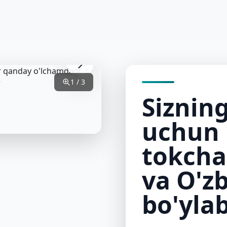
Bosh
Mahsulotlar
Galleriya
Ekskursiyalar
Haq
sahifa
1 / 3
Siznin
uchun 
tokcha
va O'z
bo'yla