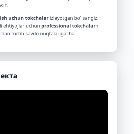
siz.
rish uchun tokchalar
izlayotgan bo'lsangiz,
rli ehtiyojlar uchun
professional tokchalar
ni
ardan tortib savdo nuqtalarigacha.
оекта