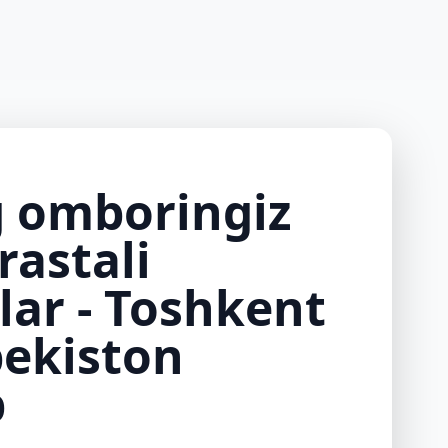
ЗАКАЗАТЬ ЗВОН
imizda
Bog'lanish
+998 97 733 50 75
g omboringiz
rastali
lar - Toshkent
bekiston
b